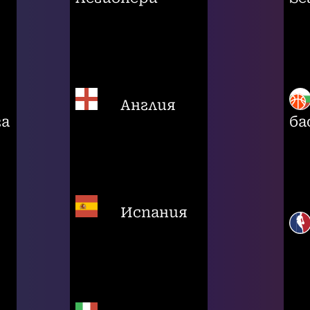
Англия
га
ба
Испания