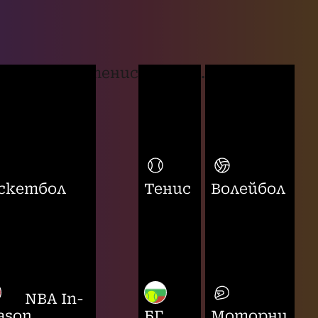
тенис
...
скетбол
Тенис
Волейбол
NBA In-
ason
БГ
Моторни