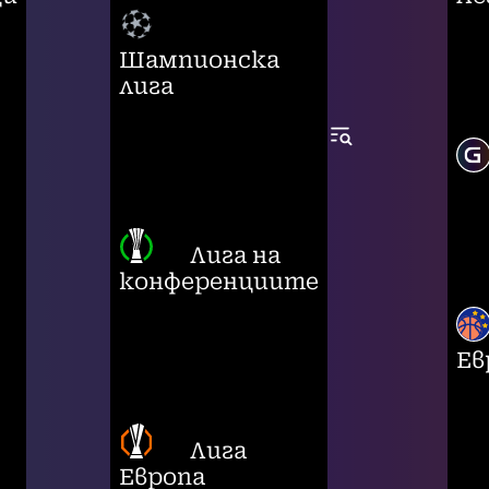
Шампионска
лига
Лига на
конференциите
Ев
Лига
Европа