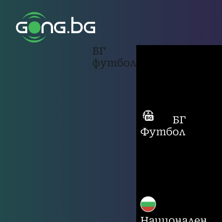
БГ
футбол
БГ
Футбол
Национален