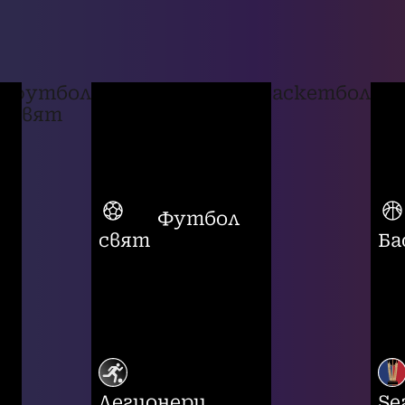
футбол
баскетбол
свят
Футбол
свят
Ба
Легионери
Se