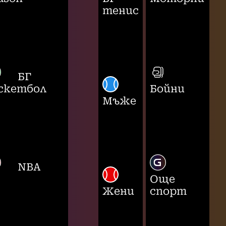
тенис
БГ
скетбол
Бойни
Мъже
NBA
Още
Жени
спорт