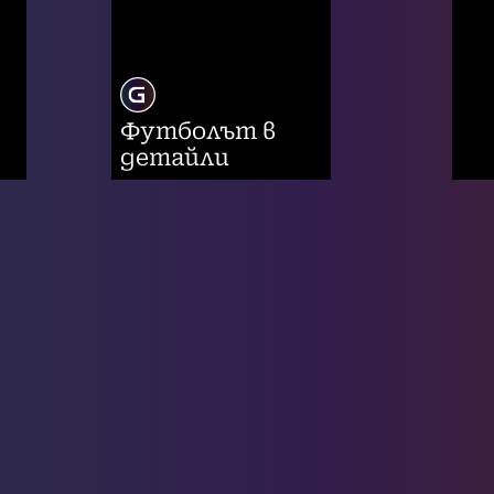
Футболът в
детайли