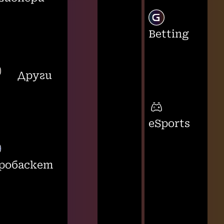
Betting
Други
eSports
робаскет