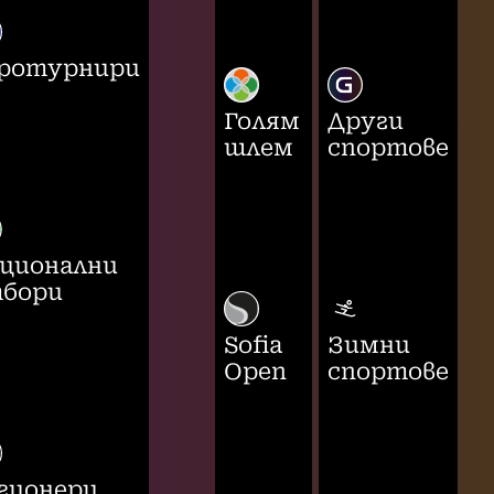
ротурнири
Голям
Други
шлем
спортове
ционални
бори
Sofia
Зимни
Open
спортове
гионери