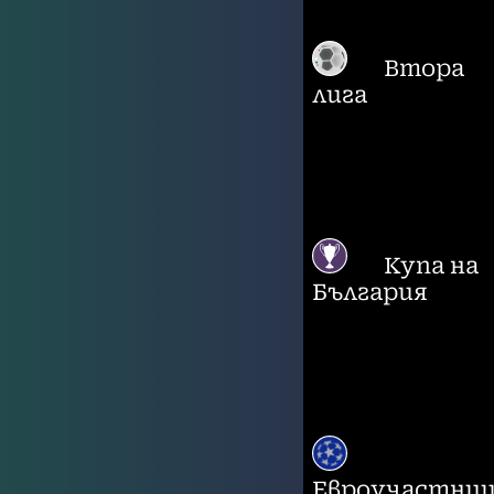
Втора
лига
Купа на
България
Евроучастни