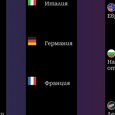
Италия
Ев
Германия
На
от
Франция
ци
Ле