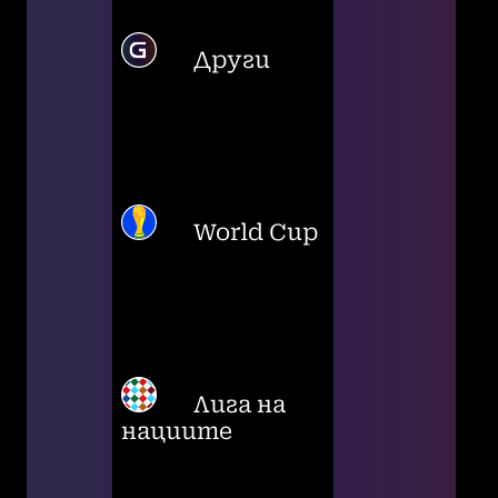
Други
World Cup
Лига на
нациите